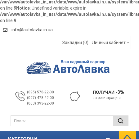
/var/www/autolavka_in_usr/data/www/autolavka.in.ua/system/libra
on line
9
Notice
: Undefined variable: expire in
/var/www/autolavka_in_usr/data/www/autolavka.in.ua/system/libra
on line
9
info@autolavka.in.ua
Закладки (0)
Личный кабинет
ПОЛУЧАЙ -3%
(095) 578-22-00
(097) 478-22-00
за регистрацию
‎(063) 393-22-00